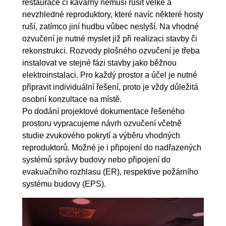
restaurace či kavárny nemusí rušit velké a
nevzhledné reproduktory, které navíc některé hosty
ruší, zatímco jiní hudbu vůbec neslyší. Na vhodné
ozvučení je nutné myslet již při realizaci stavby či
rekonstrukci. Rozvody plošného ozvučení je třeba
instalovat ve stejné fázi stavby jako běžnou
elektroinstalaci. Pro každý prostor a účel je nutné
připravit individuální řešení, proto je vždy důležitá
osobní konzultace na místě.
Po dodání projektové dokumentace řešeného
prostoru vypracujeme návrh ozvučení včetně
studie zvukového pokrytí a výběru vhodných
reproduktorů. Možné je i připojení do nadřazených
systémů správy budovy nebo připojení do
evakuačního rozhlasu (ER), respektive požárního
systému budovy (EPS).