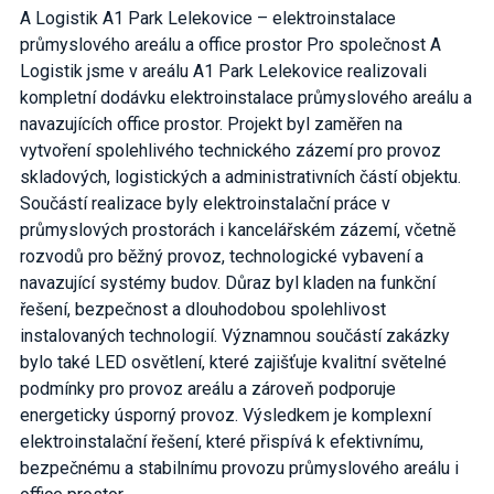
A Logistik A1 Park Lelekovice – elektroinstalace
průmyslového areálu a office prostor Pro společnost A
Logistik jsme v areálu A1 Park Lelekovice realizovali
kompletní dodávku elektroinstalace průmyslového areálu a
navazujících office prostor. Projekt byl zaměřen na
vytvoření spolehlivého technického zázemí pro provoz
skladových, logistických a administrativních částí objektu.
Součástí realizace byly elektroinstalační práce v
průmyslových prostorách i kancelářském zázemí, včetně
rozvodů pro běžný provoz, technologické vybavení a
navazující systémy budov. Důraz byl kladen na funkční
řešení, bezpečnost a dlouhodobou spolehlivost
instalovaných technologií. Významnou součástí zakázky
bylo také LED osvětlení, které zajišťuje kvalitní světelné
podmínky pro provoz areálu a zároveň podporuje
energeticky úsporný provoz. Výsledkem je komplexní
elektroinstalační řešení, které přispívá k efektivnímu,
bezpečnému a stabilnímu provozu průmyslového areálu i